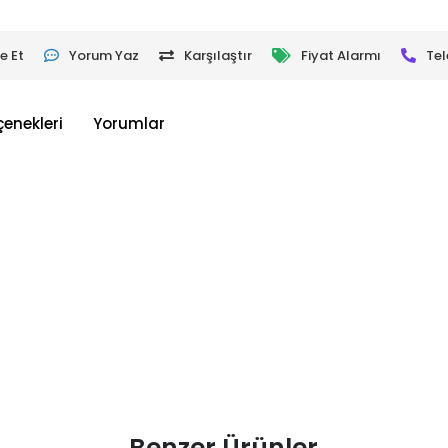
e Et
Yorum Yaz
Karşılaştır
Fiyat Alarmı
Tel
çenekleri
Yorumlar
Benzer Ürünler