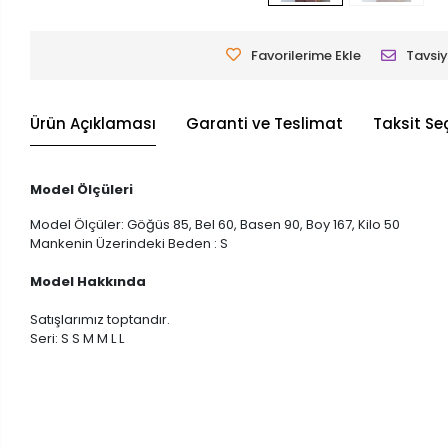
Favorilerime Ekle
Tavsiy
Ürün Açıklaması
Garanti ve Teslimat
Taksit Se
Model Ölçüleri
Model Ölçüler: Göğüs 85, Bel 60, Basen 90, Boy 167, Kilo 50
Mankenin Üzerindeki Beden : S
Model Hakkında
Satışlarımız toptandır.
Seri: S S M M L L