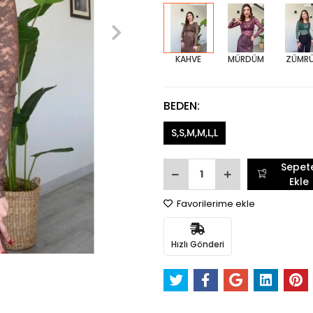
KAHVE
MÜRDÜM
ZÜMR
BEDEN:
S,S,M,M,L,L
Sepet
Ekle
Favorilerime ekle
Hızlı Gönderi