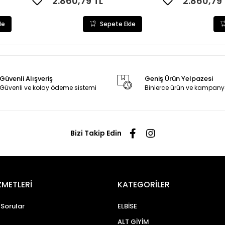
2.860,79 TL
2.860,79 
le
Sepete Ekle
Güvenli Alışveriş
Geniş Ürün Yelpazesi
Güvenli ve kolay ödeme sistemi
Binlerce ürün ve kampany
Bizi Takip Edin
ZMETLERİ
KATEGORİLER
 Sorular
ELBİSE
ALT GİYİM