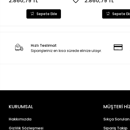
2.860,79 TL
2.860,79 TL
Sepete Ekle
Sepete Ek
Hızlı Teslimat
Siparişleriniz en kısa sürede elinize ulaşır.
KURUMSAL
MÜŞTERİ Hİ
Hakkımızda
Sıkça Sorulan
Gizlilik Sözleşmesi
Sipariş Takip