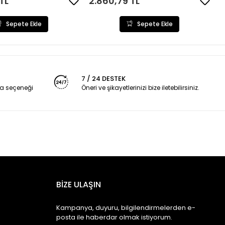
TL
2.860,79 TL
Sepete Ekle
Sepete Ekle
7 / 24 DESTEK
a seçeneği
Öneri ve şikayetlerinizi bize iletebilirsiniz.
BİZE ULAŞIN
Kampanya, duyuru, bilgilendirmelerden e-
posta ile haberdar olmak istiyorum.