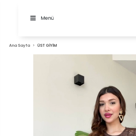
Menü
Ana Sayfa
ÜST GİYİM