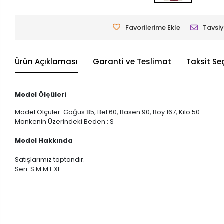
Favorilerime Ekle
Tavsiy
Ürün Açıklaması
Garanti ve Teslimat
Taksit Se
Model Ölçüleri
Model Ölçüler: Göğüs 85, Bel 60, Basen 90, Boy 167, Kilo 50
Mankenin Üzerindeki Beden : S
Model Hakkında
Satışlarımız toptandır.
Seri: S M M L XL