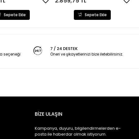
TL
2.859,75 TL
Sepete Ekle
Sepete Ekle
7 / 24 DESTEK
a seçeneği
Öneri ve şikayetlerinizi bize iletebilirsiniz.
BİZE ULAŞIN
Kampanya, duyuru, bilgilendirmelerden e-
posta ile haberdar olmak istiyorum.