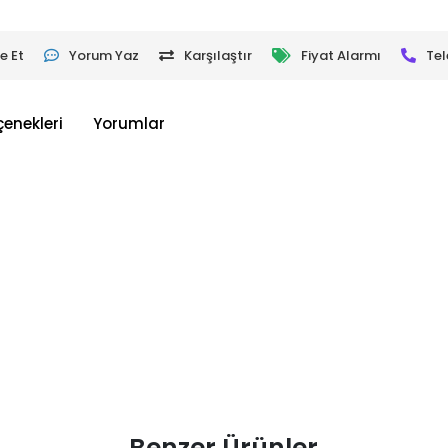
e Et
Yorum Yaz
Karşılaştır
Fiyat Alarmı
Tel
çenekleri
Yorumlar
Benzer Ürünler