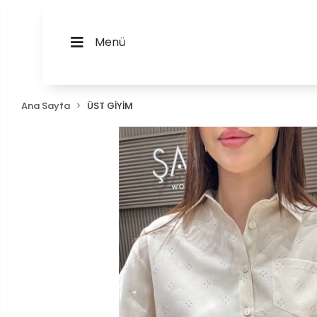
Menü
Ana Sayfa
ÜST GİYİM