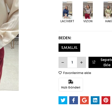
LACİVERT
VİZON
HAKİ
BEDEN:
S,M,M,L,XL
Sepet
Ekle
Favorilerime ekle
Hızlı Gönderi