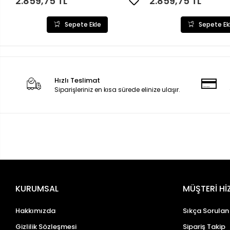
2.859,75 TL
2.859,75 TL
Sepete Ekle
Sepete Ek
Hızlı Teslimat
Siparişleriniz en kısa sürede elinize ulaşır.
KURUMSAL
MÜŞTERİ Hİ
Hakkımızda
Sıkça Sorulan
Gizlilik Sözleşmesi
Sipariş Takip