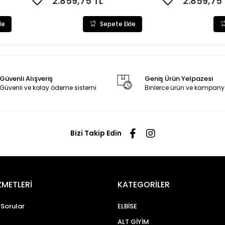
2.859,75 TL
2.859,75 
le
Sepete Ekle
Güvenli Alışveriş
Geniş Ürün Yelpazesi
Güvenli ve kolay ödeme sistemi
Binlerce ürün ve kampany
Bizi Takip Edin
ZMETLERİ
KATEGORİLER
 Sorular
ELBİSE
ALT GİYİM