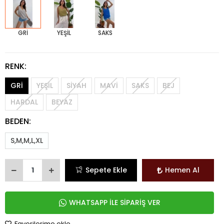
GRİ
YEŞİL
SAKS
RENK:
GRİ
YEŞİL
SİYAH
MAVİ
SAKS
BEJ
HARDAL
BEYAZ
BEDEN:
S,M,M,L,XL
Sepete Ekle
Hemen Al
WHATSAPP İLE SİPARİŞ VER
Favorilerime ekle