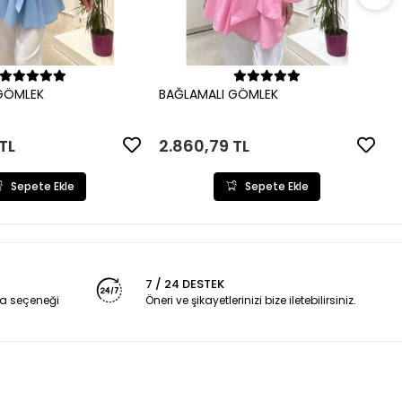
B
2
Sepete Ekle
Sepete Ekle
GÖMLEK
BAĞLAMALI GÖMLEK
TL
2.860,79 TL
Sepete Ekle
Sepete Ekle
7 / 24 DESTEK
a seçeneği
Öneri ve şikayetlerinizi bize iletebilirsiniz.