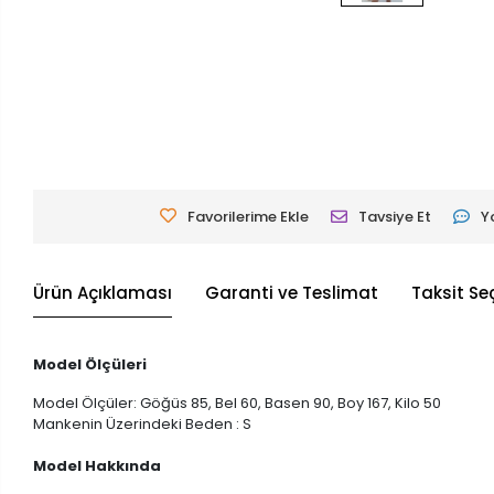
Favorilerime Ekle
Tavsiye Et
Y
Ürün Açıklaması
Garanti ve Teslimat
Taksit Se
Model Ölçüleri
Model Ölçüler: Göğüs 85, Bel 60, Basen 90, Boy 167, Kilo 50
Mankenin Üzerindeki Beden : S
Model Hakkında