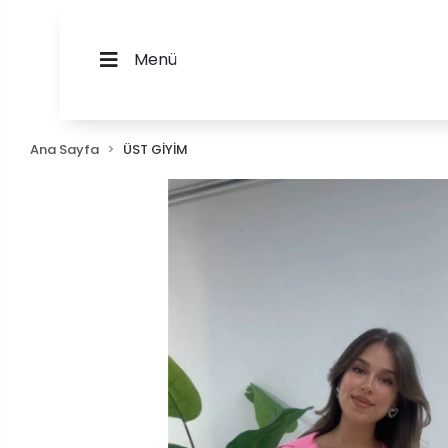
Menü
Ana Sayfa
ÜST GİYİM