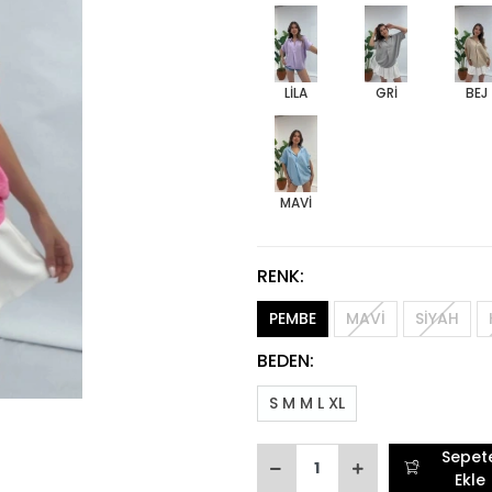
LİLA
GRİ
BEJ
MAVİ
RENK:
PEMBE
MAVİ
SİYAH
BEDEN:
S M M L XL
Sepet
Ekle