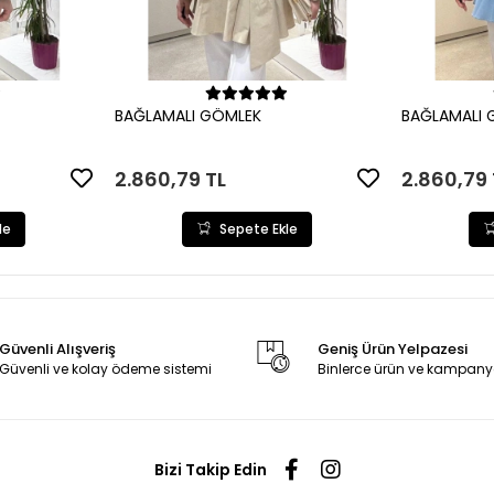
le
Sepete Ekle
BAĞLAMALI GÖMLEK
BAĞLAMALI 
2.860,79 TL
2.860,79 
le
Sepete Ekle
Güvenli Alışveriş
Geniş Ürün Yelpazesi
Güvenli ve kolay ödeme sistemi
Binlerce ürün ve kampany
Bizi Takip Edin