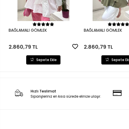
Sepete Ekle
Sepete Ek
BAĞLAMALI GÖMLEK
BAĞLAMALI GÖMLEK
2.860,79 TL
2.860,79 TL
Sepete Ekle
Sepete Ek
Hızlı Teslimat
Siparişleriniz en kısa sürede elinize ulaşır.