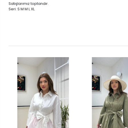
Satışlarımız toptandır.
Seri: S M M L XL