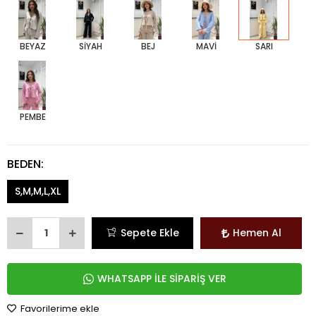
BEYAZ
SİYAH
BEJ
MAVİ
SARI
PEMBE
BEDEN:
S,M,M,L,XL
Sepete Ekle
Hemen Al
WHATSAPP İLE SİPARİŞ VER
Favorilerime ekle