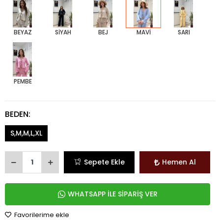
BEYAZ
SİYAH
BEJ
MAVİ
SARI
PEMBE
BEDEN:
S,M,M,L,XL
Sepete Ekle
Hemen Al
WHATSAPP İLE SİPARİŞ VER
Favorilerime ekle