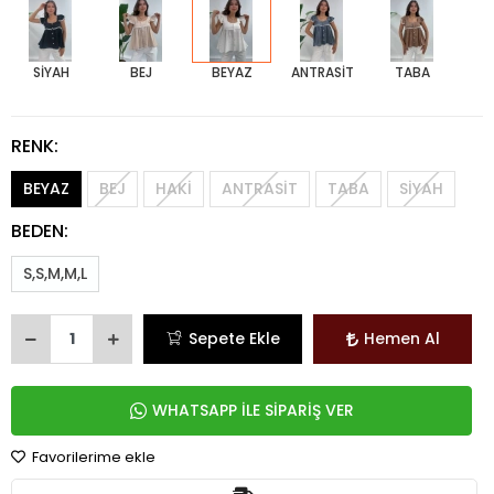
SİYAH
BEJ
BEYAZ
ANTRASİT
TABA
RENK:
BEYAZ
BEJ
HAKİ
ANTRASİT
TABA
SİYAH
BEDEN:
S,S,M,M,L
Sepete Ekle
Hemen Al
WHATSAPP İLE SİPARİŞ VER
Favorilerime ekle