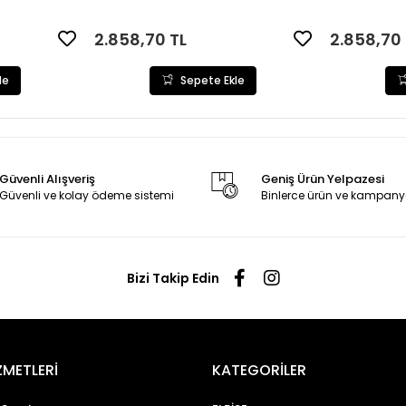
2.858,70 TL
2.858,70 
le
Sepete Ekle
Güvenli Alışveriş
Geniş Ürün Yelpazesi
Güvenli ve kolay ödeme sistemi
Binlerce ürün ve kampany
Bizi Takip Edin
ZMETLERİ
KATEGORİLER