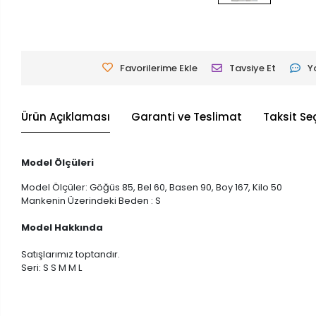
Favorilerime Ekle
Tavsiye Et
Y
Ürün Açıklaması
Garanti ve Teslimat
Taksit Se
Model Ölçüleri
Model Ölçüler: Göğüs 85, Bel 60, Basen 90, Boy 167, Kilo 50
Mankenin Üzerindeki Beden : S
Model Hakkında
Satışlarımız toptandır.
Seri: S S M M L