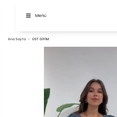
Menü
Ana Sayfa
ÜST GİYİM