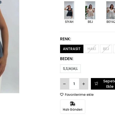
SİYAH
BEJ
BEYA
RENK:
ANTRASİT
HAKİ
BEJ
BEDEN:
S,S,M,M,L
Sepet
Ekle
Favorilerime ekle
Hızlı Gönderi