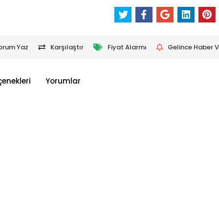
orum Yaz
Karşılaştır
Fiyat Alarmı
Gelince Haber V
çenekleri
Yorumlar