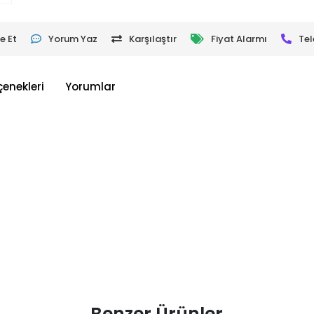
e Et
Yorum Yaz
Karşılaştır
Fiyat Alarmı
Tel
çenekleri
Yorumlar
Benzer Ürünler