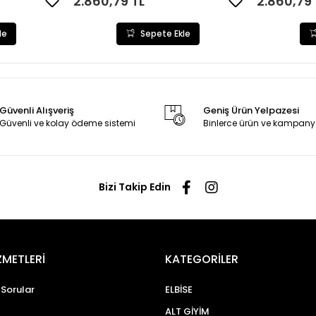
2.860,79 TL
2.860,79 
le
Sepete Ekle
Güvenli Alışveriş
Geniş Ürün Yelpazesi
Güvenli ve kolay ödeme sistemi
Binlerce ürün ve kampany
Bizi Takip Edin
ZMETLERİ
KATEGORİLER
 Sorular
ELBİSE
ALT GİYİM