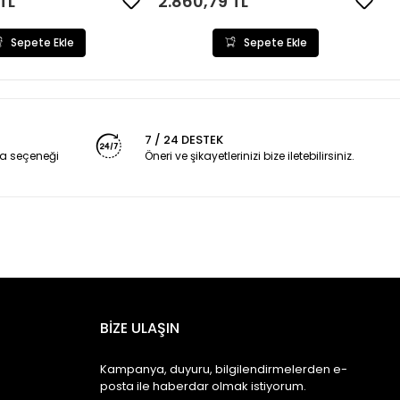
TL
2.860,79 TL
Sepete Ekle
Sepete Ekle
7 / 24 DESTEK
a seçeneği
Öneri ve şikayetlerinizi bize iletebilirsiniz.
BİZE ULAŞIN
Kampanya, duyuru, bilgilendirmelerden e-
posta ile haberdar olmak istiyorum.