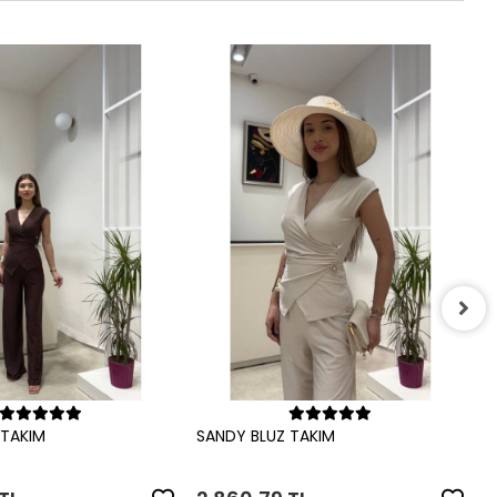
S
2
Sepete Ekle
Sepete Ekle
 TAKIM
SANDY BLUZ TAKIM