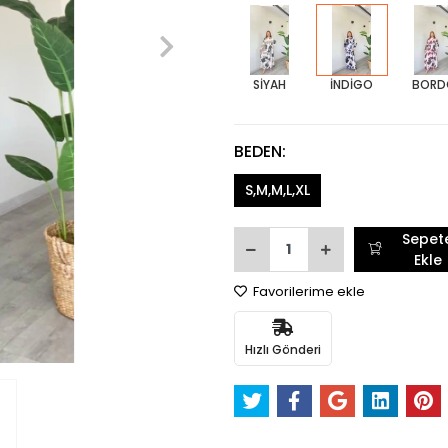
SİYAH
İNDİGO
BORD
BEDEN:
S,M,M,L,XL
Sepet
Ekle
Favorilerime ekle
Hızlı Gönderi