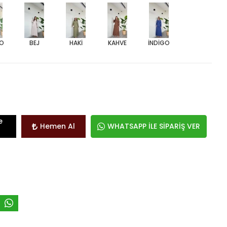
O
BEJ
HAKİ
KAHVE
İNDİGO
e
Hemen Al
WHATSAPP İLE SİPARİŞ VER