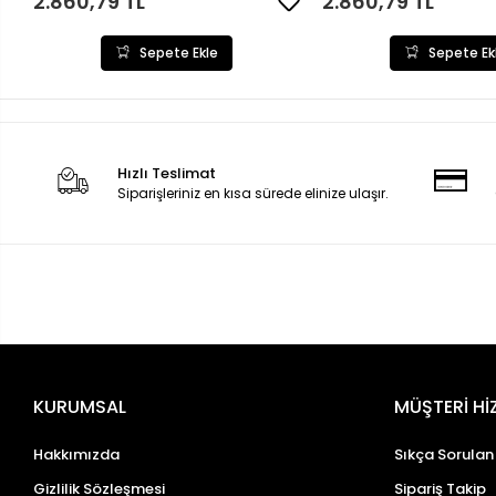
2.860,79 TL
2.860,79 TL
Sepete Ekle
Sepete Ek
Hızlı Teslimat
Siparişleriniz en kısa sürede elinize ulaşır.
KURUMSAL
MÜŞTERİ Hİ
Hakkımızda
Sıkça Sorulan
Gizlilik Sözleşmesi
Sipariş Takip