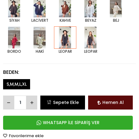
SİYAH
LACİVERT
KAHVE
BEYAZ
BEJ
BORDO
HAKİ
LEOPAR
LEOPAR
BEDEN:
S,M,M,L,XL
Sepete Ekle
Hemen Al
WHATSAPP İLE SİPARİŞ VER
Favorilerime ekle