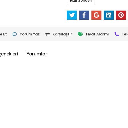
Hızlı Gönderi
e Et
Yorum Yaz
Karşılaştır
Fiyat Alarmı
Tel
çenekleri
Yorumlar