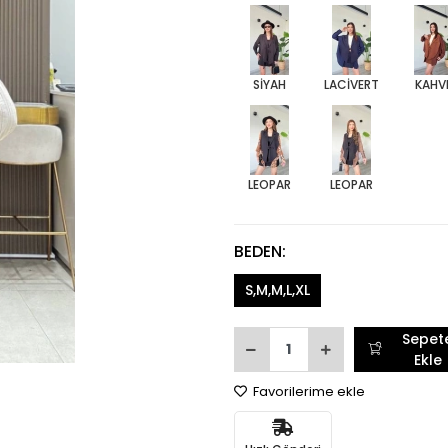
SİYAH
LACİVERT
KAHV
LEOPAR
LEOPAR
BEDEN:
S,M,M,L,XL
Sepet
Ekle
Favorilerime ekle