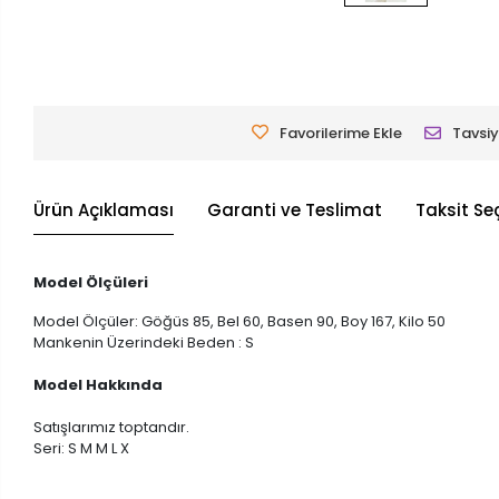
Favorilerime Ekle
Tavsiy
Ürün Açıklaması
Garanti ve Teslimat
Taksit Se
Model Ölçüleri
Model Ölçüler: Göğüs 85, Bel 60, Basen 90, Boy 167, Kilo 50
Mankenin Üzerindeki Beden : S
Model Hakkında
Satışlarımız toptandır.
Seri: S M M L X