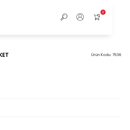
0
KET
Ürün Kodu:
7536