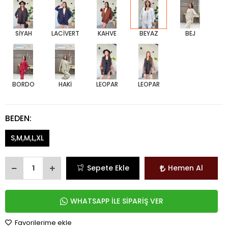
SİYAH
LACİVERT
KAHVE
BEYAZ
BEJ
BORDO
HAKİ
LEOPAR
LEOPAR
BEDEN:
S,M,M,L,XL
Sepete Ekle
Hemen Al
WHATSAPP İLE SİPARİŞ VER
Favorilerime ekle