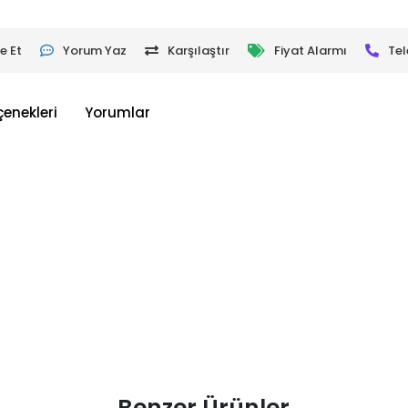
e Et
Yorum Yaz
Karşılaştır
Fiyat Alarmı
Tel
çenekleri
Yorumlar
Benzer Ürünler