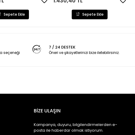
TL
1.430,40 TL
Sepete Ekle
Sepete Ekle
7 / 24 DESTEK
a seçeneği
Öneri ve şikayetlerinizi bize iletebilirsiniz.
BİZE ULAŞIN
Kampanya, duyuru, bilgilendirmelerden e-
posta ile haberdar olmak istiyorum.