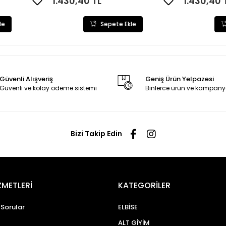
1.430,40 TL
1.430,40 
le
Sepete Ekle
Güvenli Alışveriş
Geniş Ürün Yelpazesi
Güvenli ve kolay ödeme sistemi
Binlerce ürün ve kampany
Bizi Takip Edin
ZMETLERİ
KATEGORİLER
 Sorular
ELBİSE
ALT GİYİM