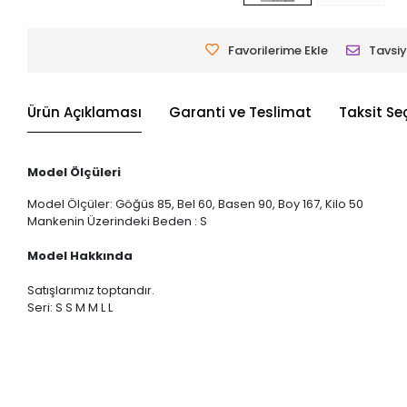
Favorilerime Ekle
Tavsiy
Ürün Açıklaması
Garanti ve Teslimat
Taksit Se
Model Ölçüleri
Model Ölçüler: Göğüs 85, Bel 60, Basen 90, Boy 167, Kilo 50
Mankenin Üzerindeki Beden : S
Model Hakkında
Satışlarımız toptandır.
Seri: S S M M L L