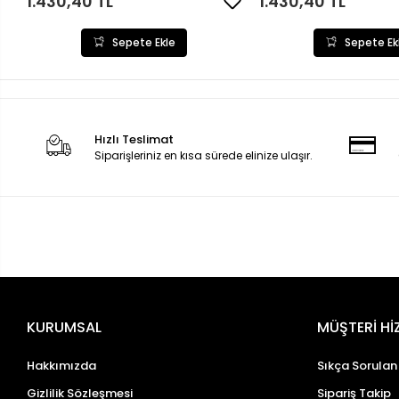
1.430,40 TL
1.430,40 TL
Sepete Ekle
Sepete Ek
Hızlı Teslimat
Siparişleriniz en kısa sürede elinize ulaşır.
KURUMSAL
MÜŞTERİ Hİ
Hakkımızda
Sıkça Sorulan
Gizlilik Sözleşmesi
Sipariş Takip