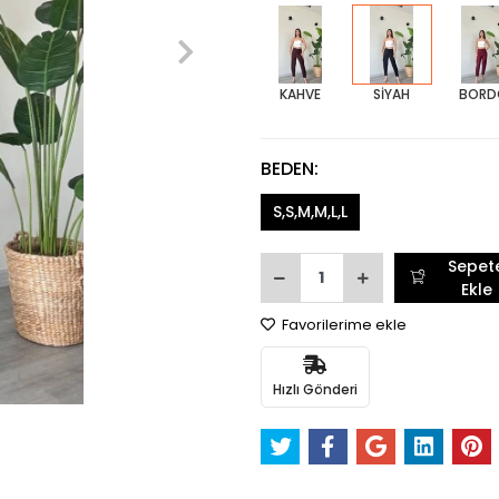
KAHVE
SİYAH
BORD
BEDEN:
S,S,M,M,L,L
Sepet
Ekle
Favorilerime ekle
Hızlı Gönderi