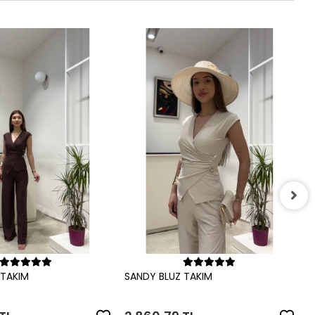
S
2
Sepete Ekle
Sepete Ekle
 TAKIM
SANDY BLUZ TAKIM