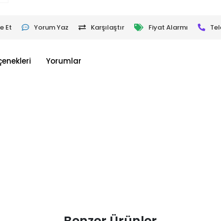
e Et
Yorum Yaz
Karşılaştır
Fiyat Alarmı
Tel
çenekleri
Yorumlar
Benzer Ürünler