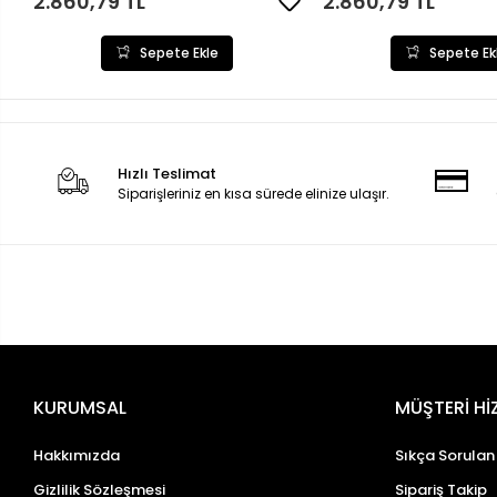
2.860,79 TL
2.860,79 TL
Sepete Ekle
Sepete Ek
Hızlı Teslimat
Siparişleriniz en kısa sürede elinize ulaşır.
KURUMSAL
MÜŞTERİ Hİ
Hakkımızda
Sıkça Sorulan
Gizlilik Sözleşmesi
Sipariş Takip