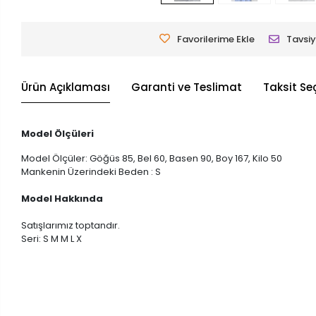
Favorilerime Ekle
Tavsiy
Ürün Açıklaması
Garanti ve Teslimat
Taksit Se
Model Ölçüleri
Model Ölçüler: Göğüs 85, Bel 60, Basen 90, Boy 167, Kilo 50
Mankenin Üzerindeki Beden : S
Model Hakkında
Satışlarımız toptandır.
Seri: S M M L X