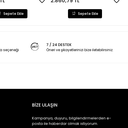
TL
2.860,79 TL
Sepete Ekle
Sepete Ekle
7 / 24 DESTEK
a seçeneği
Öneri ve şikayetlerinizi bize iletebilirsiniz.
BİZE ULAŞIN
Kampanya, duyuru, bilgilendirmelerden e-
posta ile haberdar olmak istiyorum.