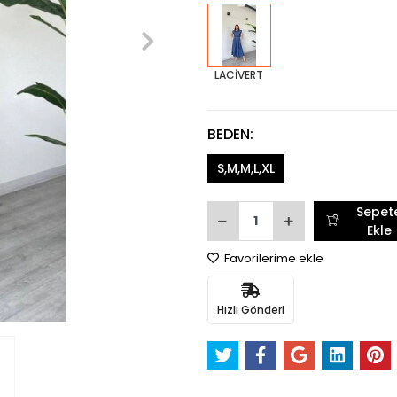
LACİVERT
BEDEN:
S,M,M,L,XL
Sepet
Ekle
Favorilerime ekle
Hızlı Gönderi