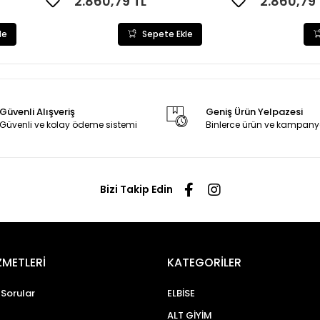
2.860,79 TL
2.860,79 
le
Sepete Ekle
Güvenli Alışveriş
Geniş Ürün Yelpazesi
Güvenli ve kolay ödeme sistemi
Binlerce ürün ve kampany
Bizi Takip Edin
ZMETLERİ
KATEGORİLER
 Sorular
ELBİSE
ALT GİYİM