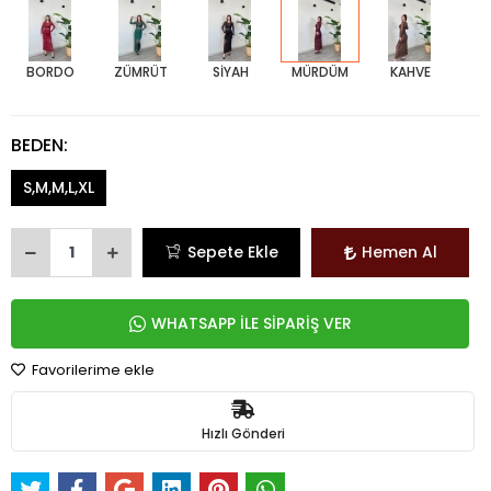
BORDO
ZÜMRÜT
SİYAH
MÜRDÜM
KAHVE
BEDEN:
S,M,M,L,XL
Sepete Ekle
Hemen Al
WHATSAPP İLE SİPARİŞ VER
Favorilerime ekle
Hızlı Gönderi