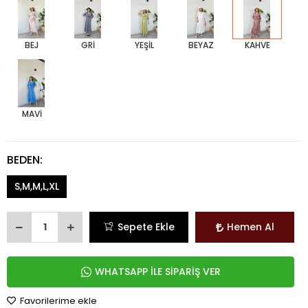
BEJ
GRİ
YEŞİL
BEYAZ
KAHVE
MAVİ
BEDEN:
S,M,M,L,XL
Sepete Ekle
Hemen Al
WHATSAPP İLE SİPARİŞ VER
Favorilerime ekle