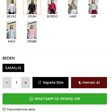
BEYAZ
SİYAH
BORDO
HAKİ
GRİ
MAVİ
PEMBE
BEDEN:
S,M,M,L,XL
Sepete Ekle
Hemen Al
WHATSAPP İLE SİPARİŞ VER
Favorilerime ekle