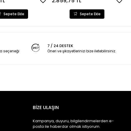
TL
2.859,75 TL
Sepete Ekle
Sepete Ekle
7 / 24 DESTEK
a seçeneği
Öneri ve şikayetlerinizi bize iletebilirsiniz.
BİZE ULAŞIN
Kampanya, duyuru, bilgilendirmelerden e-
posta ile haberdar olmak istiyorum.