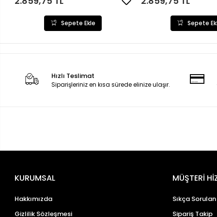
2.859,75 TL
2.859,75 TL
Sepete Ekle
Sepete Ek
Hızlı Teslimat
Siparişleriniz en kısa sürede elinize ulaşır.
KURUMSAL
MÜŞTERİ Hİ
Hakkımızda
Sıkça Sorulan
Gizlilik Sözleşmesi
Sipariş Takip