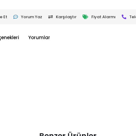
e Et
Yorum Yaz
Karşılaştır
Fiyat Alarmı
Tel
çenekleri
Yorumlar
Benzer Ürünler