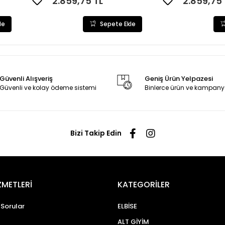
2.859,75 TL
2.859,75 
le
Sepete Ekle
Güvenli Alışveriş
Geniş Ürün Yelpazesi
Güvenli ve kolay ödeme sistemi
Binlerce ürün ve kampany
Bizi Takip Edin
ZMETLERİ
KATEGORİLER
 Sorular
ELBİSE
ALT GİYİM