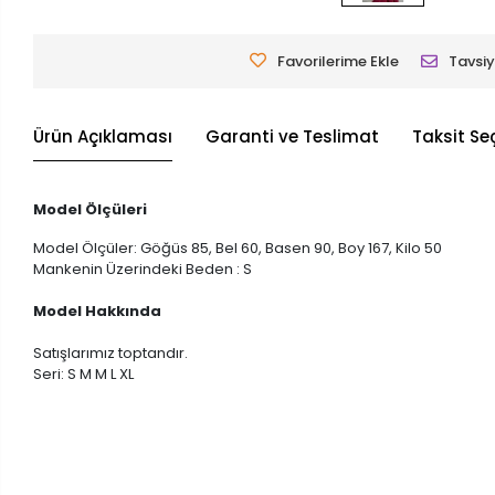
Favorilerime Ekle
Tavsiy
Ürün Açıklaması
Garanti ve Teslimat
Taksit Se
Model Ölçüleri
Model Ölçüler: Göğüs 85, Bel 60, Basen 90, Boy 167, Kilo 50
Mankenin Üzerindeki Beden : S
Model Hakkında
Satışlarımız toptandır.
Seri: S M M L XL