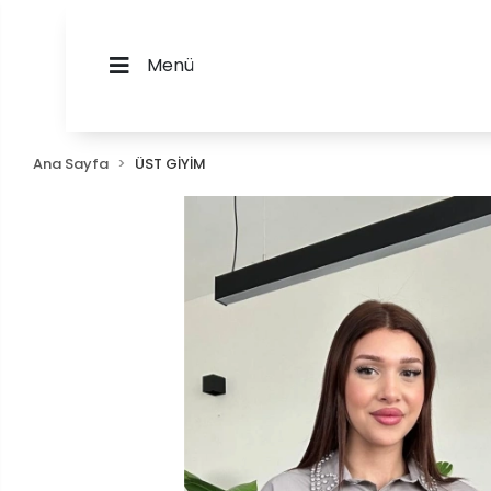
Menü
Ana Sayfa
ÜST GİYİM