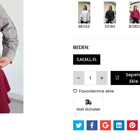
BEYAZ
SİYAH
BORD
BEDEN:
S,M,M,L,XL
Sepet
Ekle
Favorilerime ekle
Hızlı Gönderi