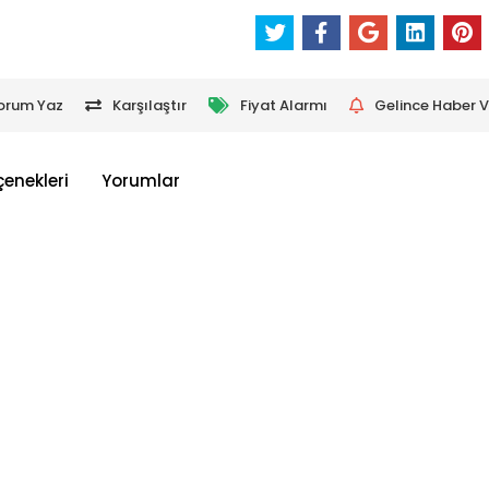
orum Yaz
Karşılaştır
Fiyat Alarmı
Gelince Haber V
çenekleri
Yorumlar