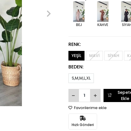
BEJ
KAHVE
SİYA
RENK:
YEŞİL
MAVİ
SİYAH
K
BEDEN:
S,M,M,L,XL
Sepet
Ekle
Favorilerime ekle
Hızlı Gönderi