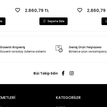
2.860,79 TL
2.860,79 
le
Sepete Ekle
Güvenli Alışveriş
Geniş Ürün Yelpazesi
Güvenli ve kolay ödeme sistemi
Binlerce ürün ve kampany
Bizi Takip Edin
ZMETLERİ
KATEGORİLER