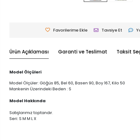
Favorilerime Ekle
Tavsiye Et
Y
Ürün Açıklaması
Garanti ve Teslimat
Taksit Se
Model Ölçüleri
Model Ölçüler: Göğüs 85, Bel 60, Basen 90, Boy 167, Kilo 50
Mankenin Üzerindeki Beden : S
Model Hakkında
Satışlarımız toptandır.
Seri: S M M L X