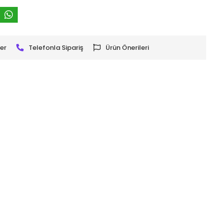
er
Telefonla Sipariş
Ürün Önerileri