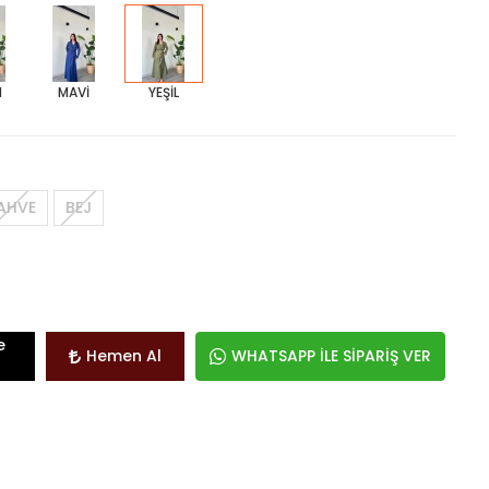
H
MAVİ
YEŞİL
AHVE
BEJ
e
Hemen Al
WHATSAPP İLE SİPARİŞ VER