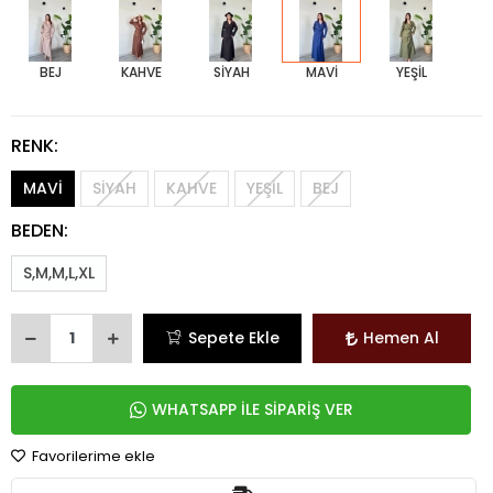
BEJ
KAHVE
SİYAH
MAVİ
YEŞİL
RENK:
MAVİ
SİYAH
KAHVE
YEŞİL
BEJ
BEDEN:
S,M,M,L,XL
Sepete Ekle
Hemen Al
WHATSAPP İLE SİPARİŞ VER
Favorilerime ekle