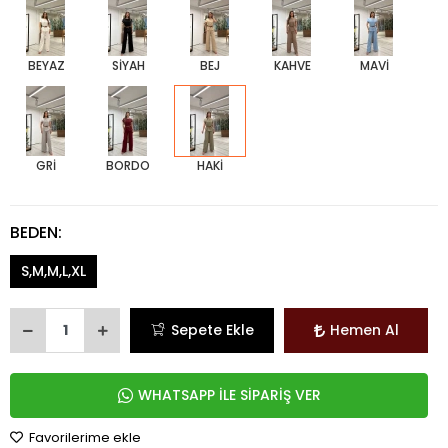
BEYAZ
SİYAH
BEJ
KAHVE
MAVİ
GRİ
BORDO
HAKİ
BEDEN:
S,M,M,L,XL
Sepete Ekle
Hemen Al
WHATSAPP İLE SİPARİŞ VER
Favorilerime ekle