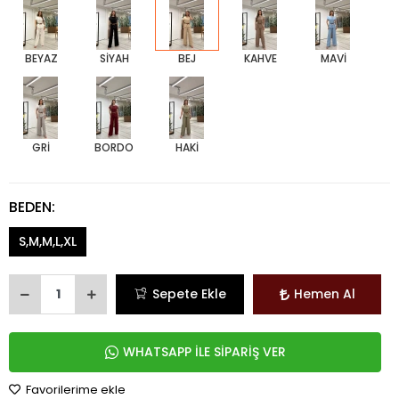
BEYAZ
SİYAH
BEJ
KAHVE
MAVİ
GRİ
BORDO
HAKİ
BEDEN:
S,M,M,L,XL
Sepete Ekle
Hemen Al
WHATSAPP İLE SİPARİŞ VER
Favorilerime ekle