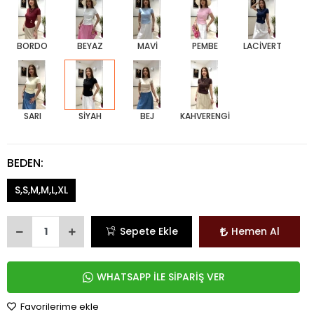
BORDO
BEYAZ
MAVİ
PEMBE
LACİVERT
SARI
SİYAH
BEJ
KAHVERENGİ
BEDEN:
S,S,M,M,L,XL
Sepete Ekle
Hemen Al
WHATSAPP İLE SİPARİŞ VER
Favorilerime ekle