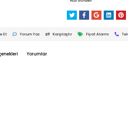
Hızlı Gönderi
e Et
Yorum Yaz
Karşılaştır
Fiyat Alarmı
Tel
çenekleri
Yorumlar