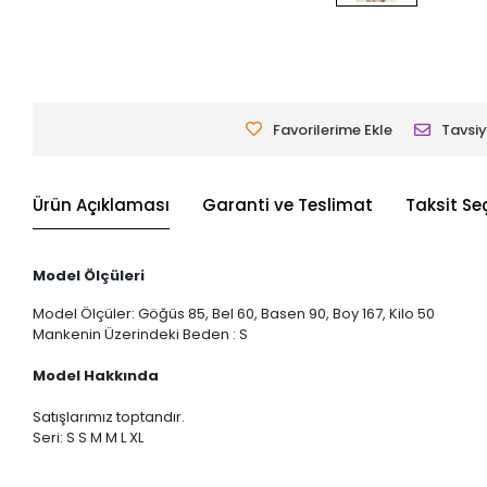
Favorilerime Ekle
Tavsiy
Ürün Açıklaması
Garanti ve Teslimat
Taksit Se
Model Ölçüleri
Model Ölçüler: Göğüs 85, Bel 60, Basen 90, Boy 167, Kilo 50
Mankenin Üzerindeki Beden : S
Model Hakkında
Satışlarımız toptandır.
Seri: S S M M L XL