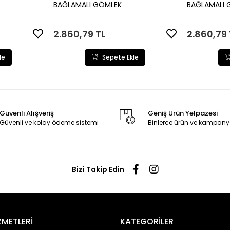
le
Sepete Ekle
BAĞLAMALI GÖMLEK
BAĞLAMALI 
2.860,79 TL
2.860,79 
le
Sepete Ekle
Güvenli Alışveriş
Geniş Ürün Yelpazesi
Güvenli ve kolay ödeme sistemi
Binlerce ürün ve kampany
Bizi Takip Edin
ZMETLERİ
KATEGORİLER