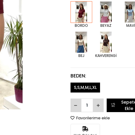
BORDO
BEYAZ
MAV
BEJ
KAHVERENGİ
BEDEN:
S,S,M,M,L,XL
Sepet
Ekle
Favorilerime ekle