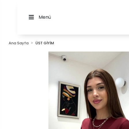
Menü
Ana Sayfa
ÜST GİYİM