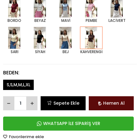
BORDO
BEYAZ
MAVİ
PEMBE
LACİVERT
SARI
SİYAH
BEJ
KAHVERENGİ
BEDEN:
S,S,M,M,L,XL
Sepete Ekle
Hemen Al
WHATSAPP İLE SİPARİŞ VER
Favorilerime ekle