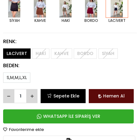
SİYAH
KAHVE
HAKİ
BORDO
LACİVERT
RENK:
LACİVERT
HAKİ
KAHVE
BORDO
SİYAH
BEDEN:
S,M,M,L,XL
Sepete Ekle
Hemen Al
WHATSAPP İLE SİPARİŞ VER
Favorilerime ekle