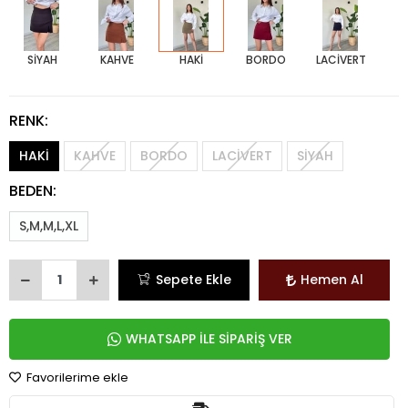
SİYAH
KAHVE
HAKİ
BORDO
LACİVERT
RENK:
HAKİ
KAHVE
BORDO
LACİVERT
SİYAH
BEDEN:
S,M,M,L,XL
Sepete Ekle
Hemen Al
WHATSAPP İLE SİPARİŞ VER
Favorilerime ekle