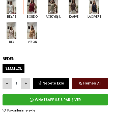
BEYAZ
BORDO
AÇIK YEŞİL
KAHVE
LACİVERT
BEJ
VİZON
BEDEN:
S,M,M,L,XL
Sepete Ekle
Hemen Al
WHATSAPP İLE SİPARİŞ VER
Favorilerime ekle