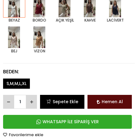
BEYAZ
BORDO
AÇIK YEŞİL
KAHVE
LACİVERT
BEJ
VİZON
BEDEN:
S,M,M,L,XL
Sepete Ekle
Hemen Al
WHATSAPP İLE SİPARİŞ VER
Favorilerime ekle