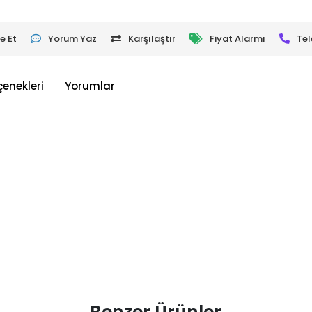
e Et
Yorum Yaz
Karşılaştır
Fiyat Alarmı
Tel
çenekleri
Yorumlar
Benzer Ürünler