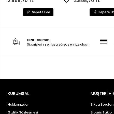
2.858,70 TL
2.858,70 TL
Sepete Ekle
Sepete Ek
Hızlı Teslimat
Siparişleriniz en kısa sürede elinize ulaşır.
KURUMSAL
MÜŞTERİ Hİ
Hakkımızda
Sıkça Sorulan
Gizlilik Sözleşmesi
Sipariş Takip