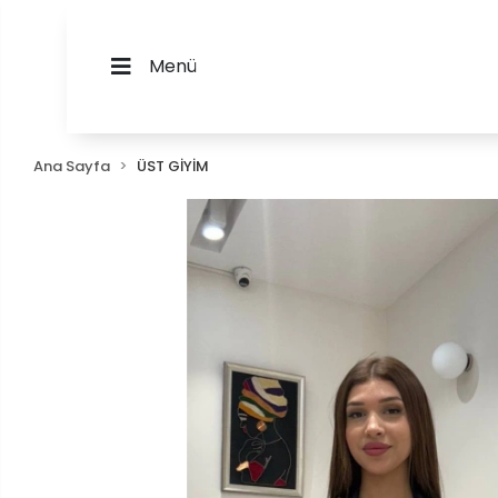
Menü
Ana Sayfa
ÜST GİYİM