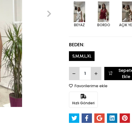
BEYAZ
BORDO
AÇIK YE
BEDEN:
S,M,M,L,XL
Sepet
Ekle
Favorilerime ekle
Hızlı Gönderi