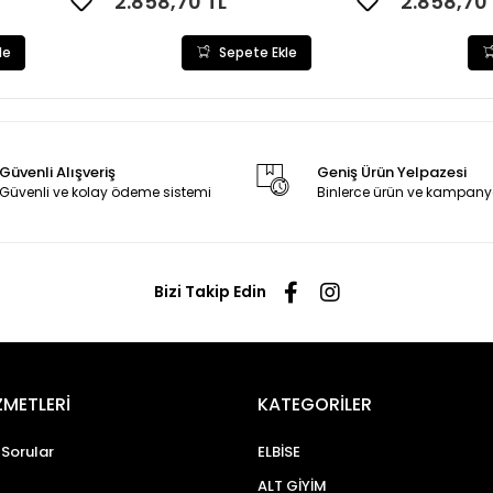
2.858,70 TL
2.858,70 
le
Sepete Ekle
Güvenli Alışveriş
Geniş Ürün Yelpazesi
Güvenli ve kolay ödeme sistemi
Binlerce ürün ve kampany
Bizi Takip Edin
ZMETLERİ
KATEGORİLER
 Sorular
ELBİSE
ALT GİYİM