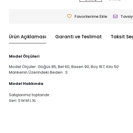
Favorilerime Ekle
Tavsiy
Ürün Açıklaması
Garanti ve Teslimat
Taksit Se
Model Ölçüleri
Model Ölçüler: Göğüs 85, Bel 60, Basen 90, Boy 167, Kilo 50
Mankenin Üzerindeki Beden : S
Model Hakkında
Satışlarımız toptandır.
Seri: S M M L XL