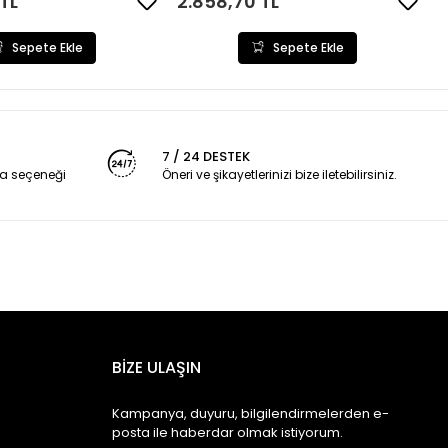
TL
2.858,70 TL
Sepete Ekle
Sepete Ekle
7 / 24 DESTEK
a seçeneği
Öneri ve şikayetlerinizi bize iletebilirsiniz.
BİZE ULAŞIN
Kampanya, duyuru, bilgilendirmelerden e-
posta ile haberdar olmak istiyorum.