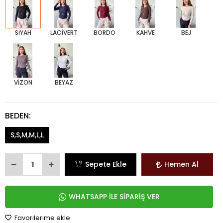
SİYAH
LACİVERT
BORDO
KAHVE
BEJ
VİZON
BEYAZ
BEDEN:
S,S,M,M,L,L
Sepete Ekle
Hemen Al
WHATSAPP İLE SİPARİŞ VER
Favorilerime ekle