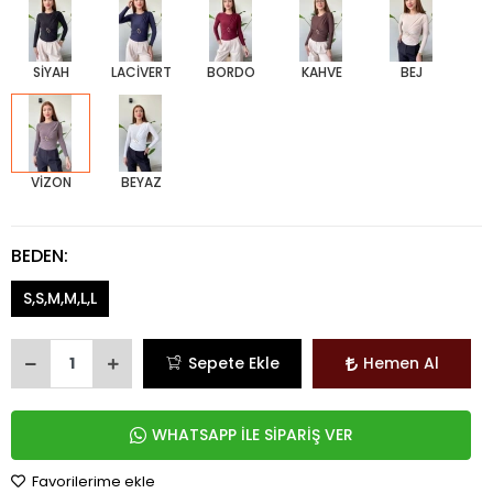
SİYAH
LACİVERT
BORDO
KAHVE
BEJ
VİZON
BEYAZ
BEDEN:
S,S,M,M,L,L
Sepete Ekle
Hemen Al
WHATSAPP İLE SİPARİŞ VER
Favorilerime ekle