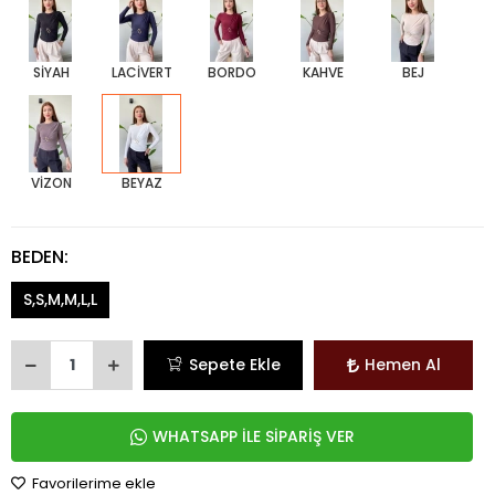
SİYAH
LACİVERT
BORDO
KAHVE
BEJ
VİZON
BEYAZ
BEDEN:
S,S,M,M,L,L
Sepete Ekle
Hemen Al
WHATSAPP İLE SİPARİŞ VER
Favorilerime ekle