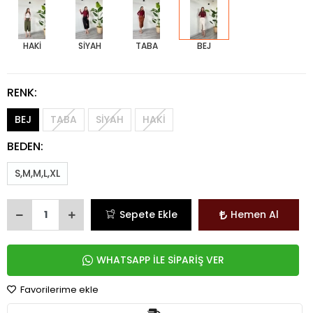
HAKİ
SİYAH
TABA
BEJ
RENK:
BEJ
TABA
SİYAH
HAKİ
BEDEN:
S,M,M,L,XL
Sepete Ekle
Hemen Al
WHATSAPP İLE SİPARİŞ VER
Favorilerime ekle