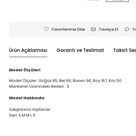
Favorilerime Ekle
Tavsiye Et
Y
Ürün Açıklaması
Garanti ve Teslimat
Taksit Se
Model Ölçüleri
Model Ölçüler: Göğüs 85, Bel 60, Basen 90, Boy 167, Kilo 50
Mankenin Üzerindeki Beden : S
Model Hakkında
Satışlarımız toptandır.
Seri: S M M L X