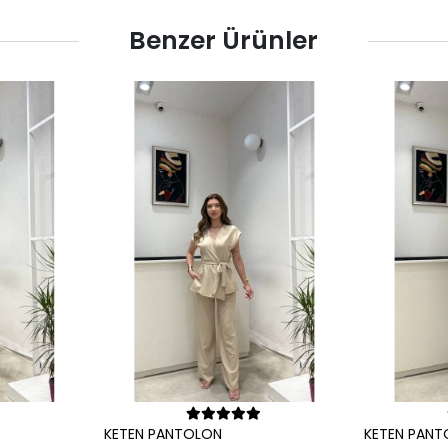
Benzer Ürünler
pete Ekle
Sepete Ekle
N
KETEN PANTOLON
KETE