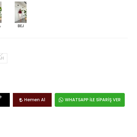
A
BEJ
AH
e
Hemen Al
WHATSAPP İLE SİPARİŞ VER