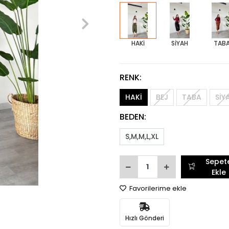
HAKİ
SİYAH
TAB
RENK:
HAKİ
BEJ
TABA
SİY
BEDEN:
S,M,M,L,XL
Sepet
Ekle
Favorilerime ekle
Hızlı Gönderi