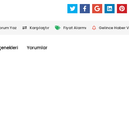
orum Yaz
Karşılaştır
Fiyat Alarmı
Gelince Haber V
çenekleri
Yorumlar